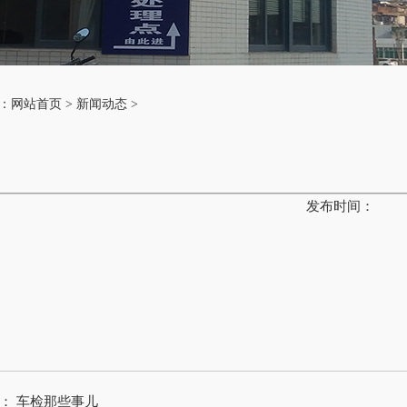
：
网站首页
>
新闻动态
>
发布时间：
篇：
车检那些事儿