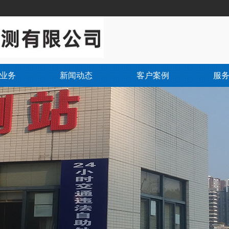
业务
新闻动态
客户案例
服