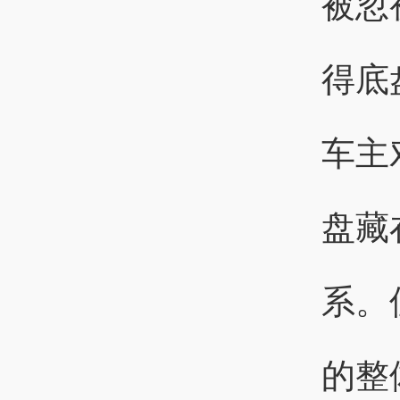
被忽
得底
车主
盘藏
系。
的整