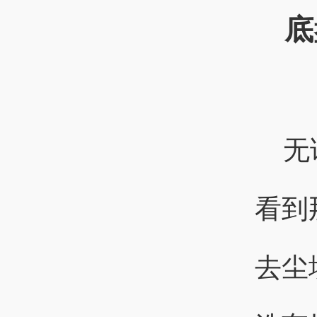
底
无
看到
去尘